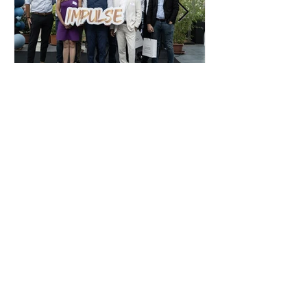
Soirée IMPULSE 2026 : un
rendez-vous incontournable
pour les acteurs
économiques du Pays de
Grasse
Suivez-nous