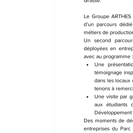
Grasse. 
Le Groupe ARTHES a 
d’un parcours dédié 
métiers de productio
Un second parcours
déployées en entrep
avec au programme :
Une présentat
témoignage inspi
dans les locaux
tenons à remerci
Une visite par 
aux étudiants d
Développement D
Des moments de déco
entreprises du Parc q