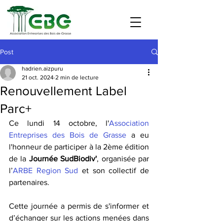
Post
hadrien.aizpuru
21 oct. 2024
2 min de lecture
Renouvellement Label
Parc+
Ce lundi 14 octobre, l'
Association 
Entreprises des Bois de Grasse
 a eu 
l'honneur de participer à la 2ème édition 
de la 
Journée SudBiodiv'
, organisée par 
l’
ARBE Region Sud
 et son collectif de 
partenaires.
Cette journée a permis de s'informer et 
d’échanger sur les actions menées dans 