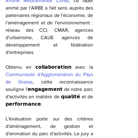
Rhône Méditerranée Corse
, ce label 
animé par l'ARBE a fait sens auprès des 
partenaires régionaux de l'économie, de 
l'aménagement et de l'environnement : 
réseau des CCI, CMAR, agences 
d'urbanisme, CAUE agences de 
développement et fédération 
d'entreprises. 
Obtenu en 𝗰𝗼𝗹𝗹𝗮𝗯𝗼𝗿𝗮𝘁𝗶𝗼𝗻 avec la 
Communauté d'Agglomération du Pays 
de Grasse
, cette reconnaissance 
souligne l'𝗲𝗻𝗴𝗮𝗴𝗲𝗺𝗲𝗻𝘁 de notre parc 
d'activités en matière de 𝗾𝘂𝗮𝗹𝗶𝘁𝗲́ et de 
𝗽𝗲𝗿𝗳𝗼𝗿𝗺𝗮𝗻𝗰𝗲.
L'évaluation porte sur des critères 
d'aménagement, de gestion et 
d'animation du parc d'activités. Le jury a 