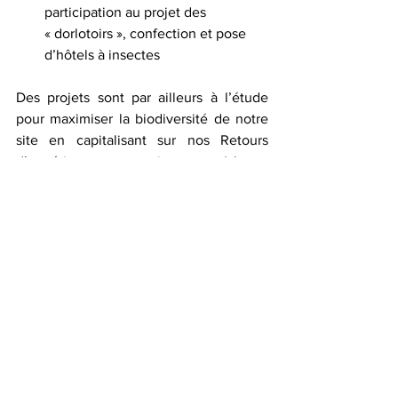
participation au projet des 
« dorlotoirs », confection et pose 
d’hôtels à insectes
Des projets sont par ailleurs à l’étude 
pour maximiser la biodiversité de notre 
site en capitalisant sur nos Retours 
d’expérience en interne (champ 
expérimental et site de Lozère) et sur les 
réflexions collectives de notre Green 
Team.
Quelles actions avez-vous mis en place 
pour préserver la trame noire du parc 
d’activités ?
Nous sommes passés au 100 % LED sur 
l’éclairage extérieur. Nos luminaires sont 
orientés vers le sol pour préserver la 