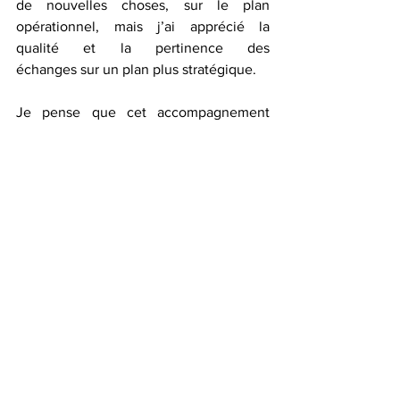
de nouvelles choses, sur le plan 
opérationnel, mais j’ai apprécié la 
qualité et la pertinence des 
échanges sur un plan plus stratégique.
Je pense que cet accompagnement 
peut davantage convenir aux petites 
structures en phase de développement 
ou qui se retrouveraient confrontées à 
des problématiques de gestion… Pour ce 
qui me concerne, je dirais donc que 
l’objectif est partiellement atteint : je 
n’ai pas découvert de nouveaux outils 
pour optimiser mon offre commerciale 
et augmenter mon panel de clients, mais 
je considère que ces échanges sont très 
intéressants pour prendre de la hauteur 
sur les enjeux stratégiques.