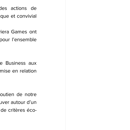
es actions de 
ue et convivial 
  
viera Games ont 
our l’ensemble 
e Business aux 
ise en relation 
utien de notre 
uver autour d’un 
 de critères éco-