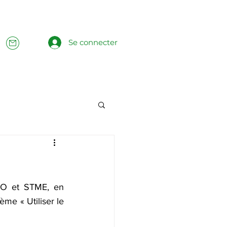
Se connecter
O et STME, en 
e « Utiliser le 