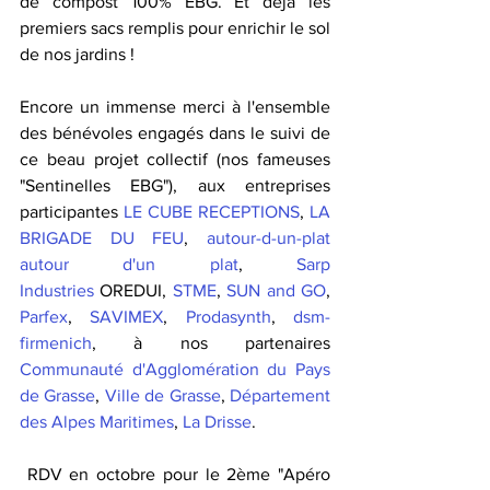
de compost 100% EBG. Et déjà les 
premiers sacs remplis pour enrichir le sol 
de nos jardins ! 
Encore un immense merci à l'ensemble 
des bénévoles engagés dans le suivi de 
ce beau projet collectif (nos fameuses 
"Sentinelles EBG"), aux entreprises 
participantes 
LE CUBE RECEPTIONS
, 
LA 
BRIGADE DU FEU
, 
autour-d-un-plat 
autour d'un plat
, 
Sarp 
Industries
 OREDUI, 
STME
, 
SUN and GO
, 
Parfex
, 
SAVIMEX
, 
Prodasynth
, 
dsm-
firmenich
, à nos partenaires 
Communauté d'Agglomération du Pays 
de Grasse
, 
Ville de Grasse
, 
Département 
des Alpes Maritimes
, 
La Drisse
.
 RDV en octobre pour le 2ème "Apéro 